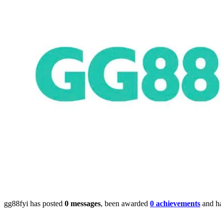
gg88fyi has posted
0 messages
, been awarded
0 achievements
and h