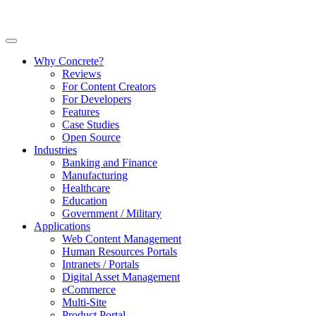
Why Concrete?
Reviews
For Content Creators
For Developers
Features
Case Studies
Open Source
Industries
Banking and Finance
Manufacturing
Healthcare
Education
Government / Military
Applications
Web Content Management
Human Resources Portals
Intranets / Portals
Digital Asset Management
eCommerce
Multi-Site
Product Portal