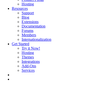
Hosting
Resources
Support
Blog
Extensions
Documentation
Forums
Members
Internationalization
Get Started
Try it Now!
Hosting
Themes
Integrations
Add-Ons
Services