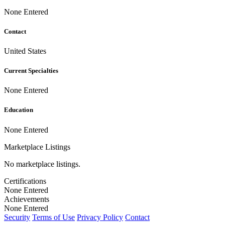
None Entered
Contact
United States
Current Specialties
None Entered
Education
None Entered
Marketplace Listings
No marketplace listings.
Certifications
None Entered
Achievements
None Entered
Security
Terms of Use
Privacy Policy
Contact