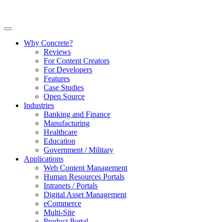
Why Concrete?
Reviews
For Content Creators
For Developers
Features
Case Studies
Open Source
Industries
Banking and Finance
Manufacturing
Healthcare
Education
Government / Military
Applications
Web Content Management
Human Resources Portals
Intranets / Portals
Digital Asset Management
eCommerce
Multi-Site
Product Portal