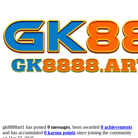
gk8888art1 has posted
0 messages
, been awarded
0 achievements
and has accumulated
0 karma points
since joining the community