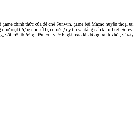
ải game chính thức của đế chế Sunwin, game bài Macao huyền thoại tạ
hư một tượng đài bất bại nhờ sự uy tín và đẳng cấp khác biệt. Sunw
ng, với một thương hiệu lớn, việc bị giả mạo là không tránh khỏi, vì vậ