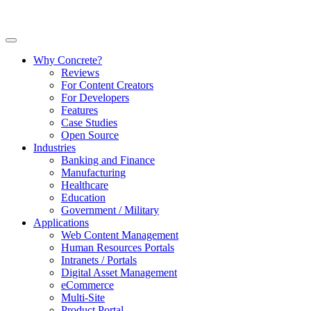
Why Concrete?
Reviews
For Content Creators
For Developers
Features
Case Studies
Open Source
Industries
Banking and Finance
Manufacturing
Healthcare
Education
Government / Military
Applications
Web Content Management
Human Resources Portals
Intranets / Portals
Digital Asset Management
eCommerce
Multi-Site
Product Portal