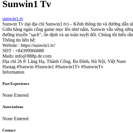
Sunwin1 Tv
sunwin1.tv
Sunwin Tv (tại địa chỉ Sunwin1.tv) – Kênh thông tin và đường dẫn t
Giữa hàng ngàn cổng game mọc lên như nấm, Sunwin vẫn sừng sững n
đường truyền "sạch", ổn định và an toàn tuyệt đối. Chúng tôi hiểu rằ
Thông tin liên hệ:
Website : https://sunwin1.tv/
SĐT : +84399966888
Mails: info@888p.de.com
Địa chỉ 2b P. Láng Hạ, Thành Công, Ba Đình, Hà Nội, Việt Nam
Hastag #Sunwin #Sunwin1 #Sunwin1Tv #SunwinTv
Information
Past Experience
None Entered
Associations
None Entered
Contact